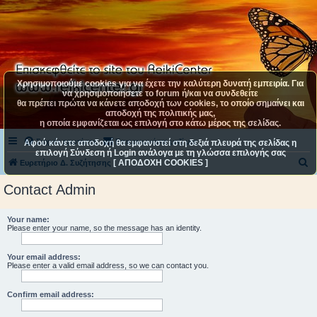
Χρησιμοποιούμε cookies για να έχετε την καλύτερη δυνατή εμπειρία. Για
να χρησιμοποιήσετε το forum ή/και να συνδεθείτε
θα πρέπει πρώτα να κάνετε αποδοχή των cookies, το οποίο σημαίνει και
αποδοχή της πολιτικής μας,
η οποία εμφανίζεται ως επιλογή στο κάτω μέρος της σελίδας.
Συχνές ερωτήσεις
Επικοινωνήστε μαζί μας
Αφού κάνετε αποδοχή θα εμφανιστεί στη δεξιά πλευρά της σελίδας η
επιλογή Σύνδεση ή Login ανάλογα με τη γλώσσα επιλογής σας
[ ΑΠΟΔΟΧΗ COOKIES ]
Α
Ευρετήριο Δ. Συζήτησης
ν
Contact Admin
α
ζ
Your name:
Please enter your name, so the message has an identity.
ή
τ
Your email address:
η
Please enter a valid email address, so we can contact you.
σ
Confirm email address:
η