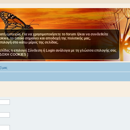
τή εμπειρία. Για να χρησιμοποιήσετε το forum ή/και να συνδεθείτε
ies, το οποίο σημαίνει και αποδοχή της πολιτικής μας,
επιλογή στο κάτω μέρος της σελίδας.
ελίδας η επιλογή Σύνδεση ή Login ανάλογα με τη γλώσσα επιλογής σας
ΔΟΧΗ COOKIES ]
ί μας