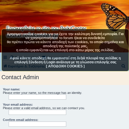
Χρησιμοποιούμε cookies για να έχετε την καλύτερη δυνατή εμπειρία. Για
να χρησιμοποιήσετε το forum ή/και να συνδεθείτε
θα πρέπει πρώτα να κάνετε αποδοχή των cookies, το οποίο σημαίνει και
αποδοχή της πολιτικής μας,
η οποία εμφανίζεται ως επιλογή στο κάτω μέρος της σελίδας.
Συχνές ερωτήσεις
Επικοινωνήστε μαζί μας
Αφού κάνετε αποδοχή θα εμφανιστεί στη δεξιά πλευρά της σελίδας η
επιλογή Σύνδεση ή Login ανάλογα με τη γλώσσα επιλογής σας
[ ΑΠΟΔΟΧΗ COOKIES ]
Α
Ευρετήριο Δ. Συζήτησης
ν
Contact Admin
α
ζ
Your name:
Please enter your name, so the message has an identity.
ή
τ
Your email address:
η
Please enter a valid email address, so we can contact you.
σ
Confirm email address:
η