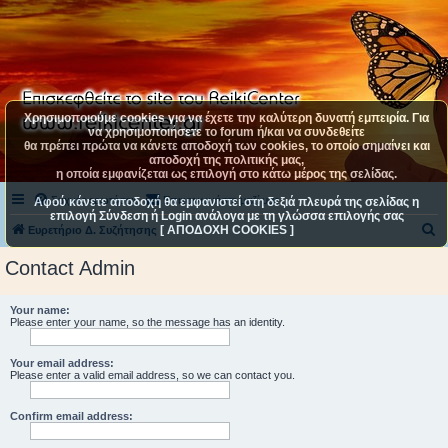
Χρησιμοποιούμε cookies για να έχετε την καλύτερη δυνατή εμπειρία. Για
να χρησιμοποιήσετε το forum ή/και να συνδεθείτε
θα πρέπει πρώτα να κάνετε αποδοχή των cookies, το οποίο σημαίνει και
αποδοχή της πολιτικής μας,
η οποία εμφανίζεται ως επιλογή στο κάτω μέρος της σελίδας.
Συχνές ερωτήσεις
Επικοινωνήστε μαζί μας
Αφού κάνετε αποδοχή θα εμφανιστεί στη δεξιά πλευρά της σελίδας η
επιλογή Σύνδεση ή Login ανάλογα με τη γλώσσα επιλογής σας
[ ΑΠΟΔΟΧΗ COOKIES ]
Α
Ευρετήριο Δ. Συζήτησης
ν
Contact Admin
α
ζ
Your name:
Please enter your name, so the message has an identity.
ή
τ
Your email address:
η
Please enter a valid email address, so we can contact you.
σ
Confirm email address:
η