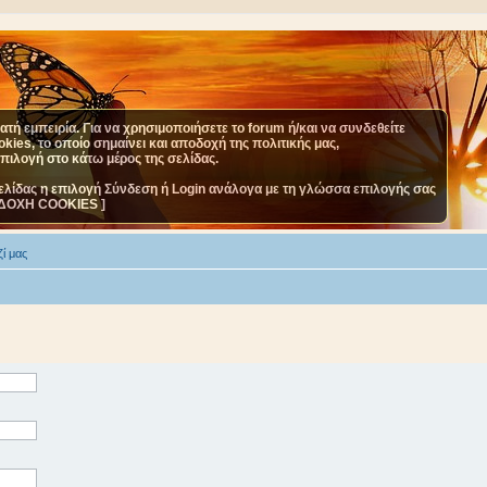
τή εμπειρία. Για να χρησιμοποιήσετε το forum ή/και να συνδεθείτε
ies, το οποίο σημαίνει και αποδοχή της πολιτικής μας,
επιλογή στο κάτω μέρος της σελίδας.
ελίδας η επιλογή Σύνδεση ή Login ανάλογα με τη γλώσσα επιλογής σας
ΔΟΧΗ COOKIES ]
ί μας