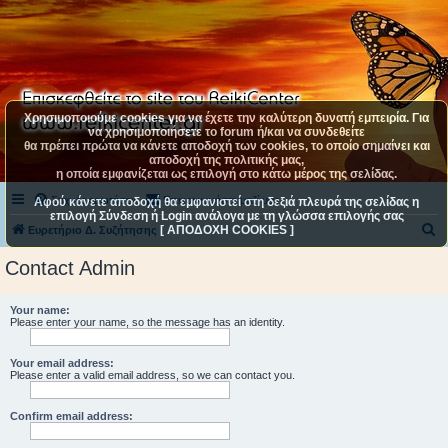
Χρησιμοποιούμε cookies για να έχετε την καλύτερη δυνατή εμπειρία. Για
να χρησιμοποιήσετε το forum ή/και να συνδεθείτε
θα πρέπει πρώτα να κάνετε αποδοχή των cookies, το οποίο σημαίνει και
αποδοχή της πολιτικής μας,
η οποία εμφανίζεται ως επιλογή στο κάτω μέρος της σελίδας.
Συχνές ερωτήσεις
Επικοινωνήστε μαζί μας
Αφού κάνετε αποδοχή θα εμφανιστεί στη δεξιά πλευρά της σελίδας η
επιλογή Σύνδεση ή Login ανάλογα με τη γλώσσα επιλογής σας
[ ΑΠΟΔΟΧΗ COOKIES ]
Α
Ευρετήριο Δ. Συζήτησης
ν
Contact Admin
α
ζ
Your name:
Please enter your name, so the message has an identity.
ή
τ
Your email address:
η
Please enter a valid email address, so we can contact you.
σ
Confirm email address:
η