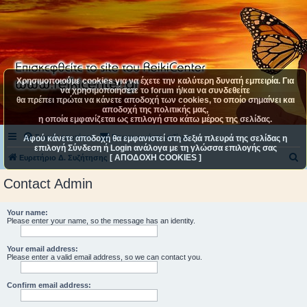
Χρησιμοποιούμε cookies για να έχετε την καλύτερη δυνατή εμπειρία. Για
να χρησιμοποιήσετε το forum ή/και να συνδεθείτε
θα πρέπει πρώτα να κάνετε αποδοχή των cookies, το οποίο σημαίνει και
αποδοχή της πολιτικής μας,
η οποία εμφανίζεται ως επιλογή στο κάτω μέρος της σελίδας.
Συχνές ερωτήσεις
Επικοινωνήστε μαζί μας
Αφού κάνετε αποδοχή θα εμφανιστεί στη δεξιά πλευρά της σελίδας η
επιλογή Σύνδεση ή Login ανάλογα με τη γλώσσα επιλογής σας
[ ΑΠΟΔΟΧΗ COOKIES ]
Α
Ευρετήριο Δ. Συζήτησης
ν
Contact Admin
α
ζ
Your name:
Please enter your name, so the message has an identity.
ή
τ
Your email address:
η
Please enter a valid email address, so we can contact you.
σ
Confirm email address:
η